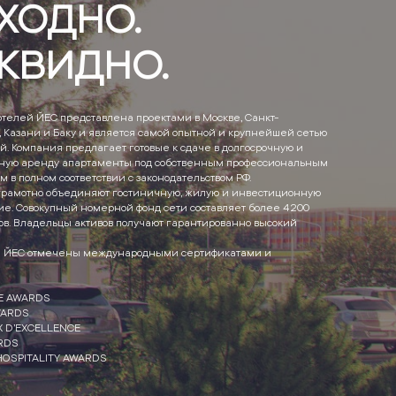
ХОДНО.
КВИДНО.
отелей ЙЕС представлена проектами в Москве, Санкт-
 Казани и Баку и является самой опытной и крупнейшей сетью
й. Компания предлагает готовые к сдаче в долгосрочную и
ную аренду апартаменты под собственным профессиональным
 в полном соответствии с законодательством РФ.
грамотно объединяют гостиничную, жилую и инвестиционную
е. Совокупный номерной фонд сети составляет более 4200
в. Владельцы активов получают гарантированно высокий
и ЙЕС отмечены международными сертификатами и
E AWARDS
WARDS
IX D’EXCELLENCE
RDS
HOSPITALITY AWARDS