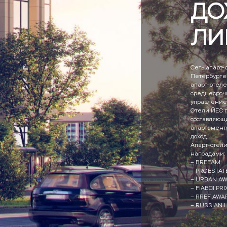
ДО
ЛИ
Сеть апарт-
Петербурге,
апарт-отеле
среднесроч
управлением
Отели ЙЕС 
составляющи
апартаменто
доход.
Апарт-отел
наградами:
– BREEAM
– PROESTAT
– URBAN A
– FIABCI PR
– RREF AWA
– RUSSIAN 