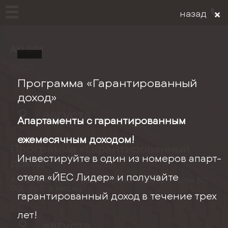
АКЦИИ
2026
Программа «Гарантированный
доход»
9
августа
Апартаменты с гарантированным
ежемесячным доходом!
Программа «Гарантированный
Инвестируйте в один из номеров апарт-
доход»
отеля «ЙЕС Лидер» и получайте
Апартаменты с гарантированным доходом 50
000 руб. в месяц
...
гарантированный доход в течение трех
лет!
9
августа